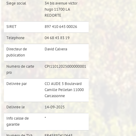
Siège social
34 bis avenue victor
hugo 11700 LA
REDORTE
SIRET
897 410 643 00026
Téléphone
04 68 43 83 19
Directeur de
David Calvera
publication
Numéro de carte
CPI11012025000000001
pro
Délivrée par
CCI AUDE 3 Boulevard
Camille Pelletan 11000
Carcassonne
Délivrée le
14-09-2025
Info caisse de
*
garantie
Numéro de TVA
FR45897410643