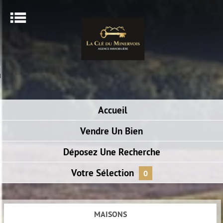
Menu
ACCUEIL
RECHERCHER UN BIEN
ALERTE E-MAIL
Accueil
NOTRE AGENCE
Vendre
Un Bien
Déposez
Une Recherche
Votre
Sélection
0
MAISONS